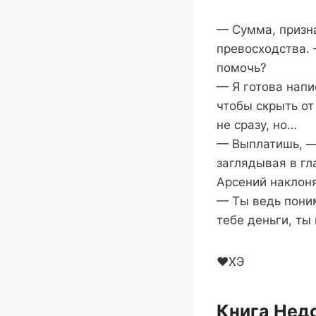
— Сумма, призн
превосходства. 
помочь?
— Я готова напи
чтобы скрыть от
не сразу, но…
— Выплатишь, —
заглядывая в гл
Арсений наклоня
— Ты ведь пони
тебе деньги, ты
❤️ХЭ
Книга Нед