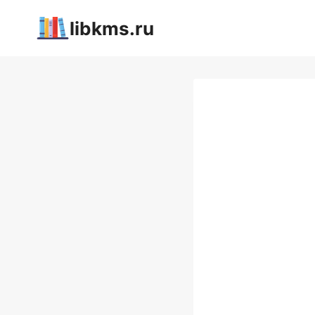
Перейти
libkms.ru
к
содержимому