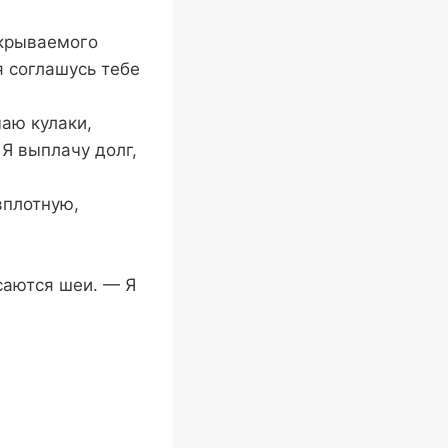
скрываемого
я соглашусь тебе
аю кулаки,
 Я выплачу долг,
вплотную,
саются шеи. — Я