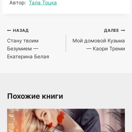
Метки
Автор:
Тала Тоцка
записи:
Навигация
НАЗАД
ДАЛЕЕ
Стану твоим
Мой домовой Кузьма
по
Безумием —
— Каори Треми
записям
Екатерина Белая
Похожие книги