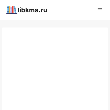
Перейти
libkms.ru
к
содержимому