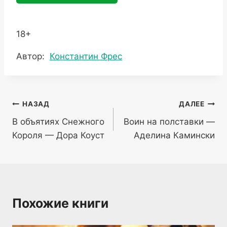
18+
Метки
Автор:
Константин Фрес
записи:
Навигация
НАЗАД
ДАЛЕЕ
В объятиях Снежного
Воин на полставки —
по
Короля — Дора Коуст
Аделина Камински
записям
Похожие книги