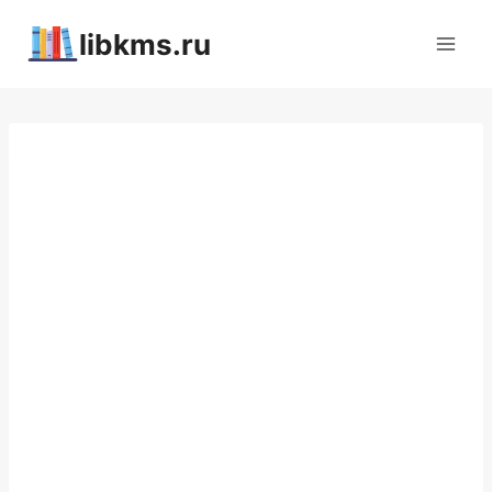
Перейти
libkms.ru
к
содержимому