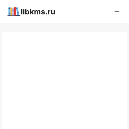
Перейти
libkms.ru
к
содержимому