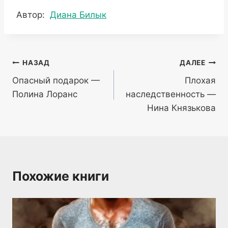
Метки
Автор:
Диана Билык
записи:
Навигация
НАЗАД
ДАЛЕЕ
Опасный подарок —
Плохая
по
Полина Лоранс
наследственность —
записям
Нина Князькова
Похожие книги