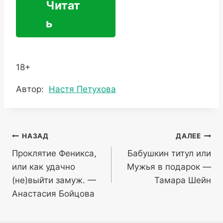
Читат
ь
18+
Метки
Автор:
Настя Петухова
записи:
Навигация
НАЗАД
ДАЛЕЕ
Проклятие Феникса,
Бабушкин титул или
по
или как удачно
Мужья в подарок —
записям
(не)выйти замуж. —
Тамара Шейн
Анастасия Бойцова