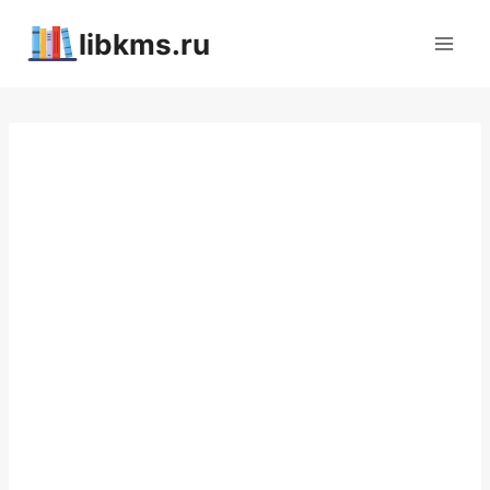
Перейти
libkms.ru
к
содержимому