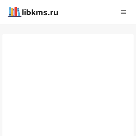
Перейти
libkms.ru
к
содержимому