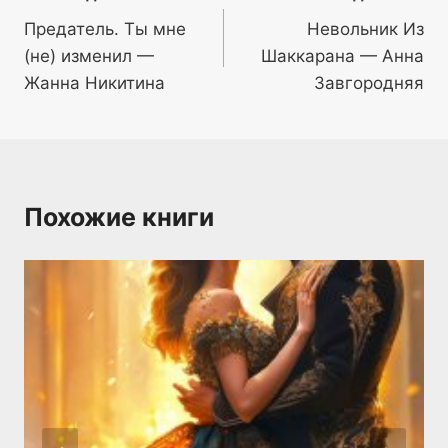
Предатель. Ты мне
Невольник Из
по
(не) изменил —
Шаккарана — Анна
записям
Жанна Никитина
Завгородняя
Похожие книги