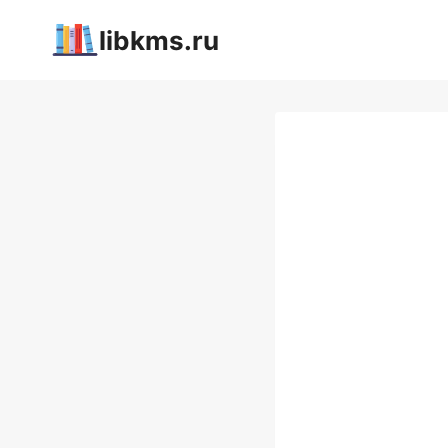
Перейти
libkms.ru
к
содержимому