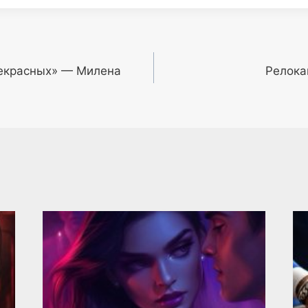
екрасных» — Милена
Релока