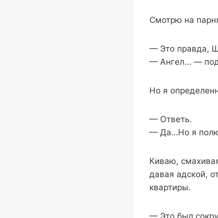
Смотрю на парн
— Это правда, Ш
— Ангел… — подн
Но я определенн
— Ответь.
— Да…Но я полюб
Киваю, смахивая
давая адской, о
квартиры.
— Это был сокр