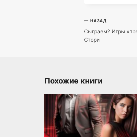
Навигация
НАЗАД
Сыграем? Игры «пр
по
Стори
записям
Похожие книги