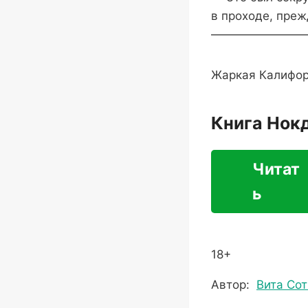
в проходе, преж
————————
Жаркая Калифор
Книга Нок
Читат
ь
18+
Метки
Автор:
Вита Сот
записи: