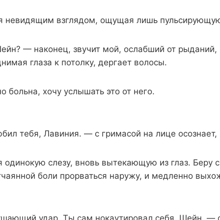
я невидящим взглядом, ощущая лишь пульсирующую 
ейн? — наконец, звучит мой, ослабший от рыданий, 
имая глаза к потолку, дергает волосы.
о больна, хочу услышать это от него.
ил тебя, Лавиния. — с гримасой на лице осознает, 
 одинокую слезу, вновь вытекающую из глаз. Беру с
тчаянной боли прорваться наружу, и медленно выхож
ушающий удар. Ты сам нокаутировал себя, Шейн. —