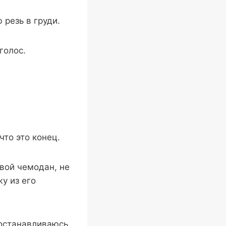
резь в груди.
голос.
что это конец.
вой чемодан, не
у из его
 останавливаюсь