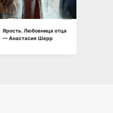
Ярость. Любовница отца
Яра — 
— Анастасия Шерр