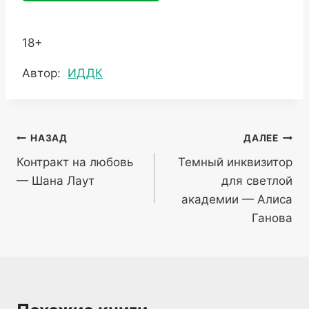
18+
Метки
Автор:
ИДДК
записи:
Навигация
НАЗАД
ДАЛЕЕ
Контракт на любовь
Темный инквизитор
по
— Шана Лаут
для светлой
записям
академии — Алиса
Ганова