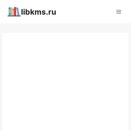
Перейти
libkms.ru
к
содержимому