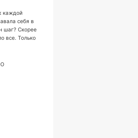
к каждой
давала себя в
ин шаг? Скорее
о все. Только
ВО