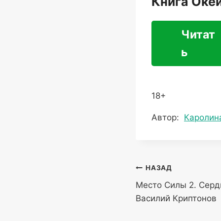
Книга Оке
Читат
ь
18+
Метки
Автор:
Каролин
записи:
Навигация
НАЗАД
Место Силы 2. Сер
по
Василий Криптонов
записям