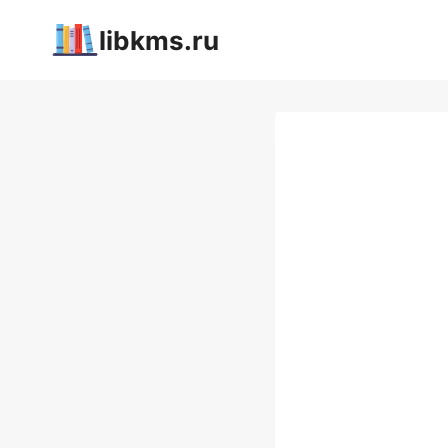
Перейти
libkms.ru
к
содержимому