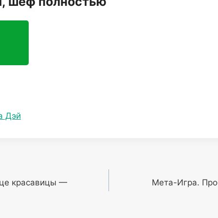
й, шеф полностью
а Дэй
дце красавицы —
Мета-Игра. Пр