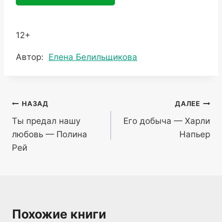
12+
Метки
Автор:
Елена Белильщикова
записи:
Навигация
НАЗАД
ДАЛЕЕ
Ты предал нашу
Его добыча — Харли
по
любовь — Полина
Напьер
записям
Рей
Похожие книги