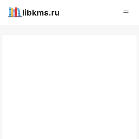
Перейти
libkms.ru
к
содержимому