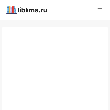
Перейти
libkms.ru
к
содержимому