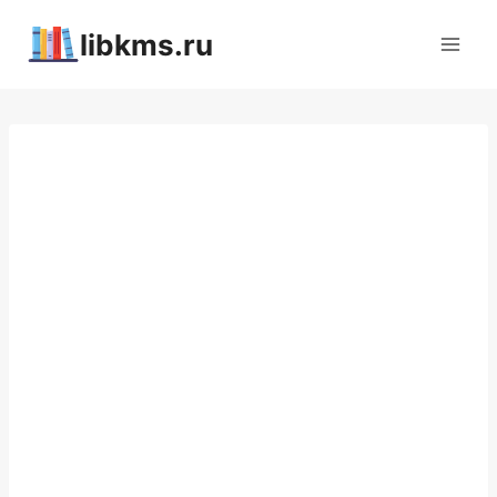
Перейти
libkms.ru
к
содержимому