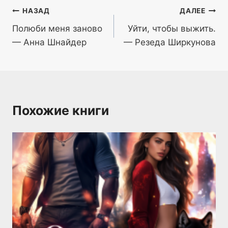
Навигация
НАЗАД
ДАЛЕЕ
Полюби меня заново
Уйти, чтобы выжить.
по
— Анна Шнайдер
— Резеда Ширкунова
записям
Похожие книги