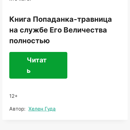
Книга Попаданка-травница
на службе Его Величества
полностью
Читат
ь
12+
Метки
Автор:
Хелен Гуда
записи: