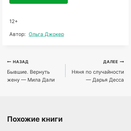
12+
Метки
Автор:
Ольга Джокер
записи:
Навигация
НАЗАД
ДАЛЕЕ
Бывшие. Вернуть
Няня по случайности
по
жену — Мила Дали
— Дарья Десса
записям
Похожие книги