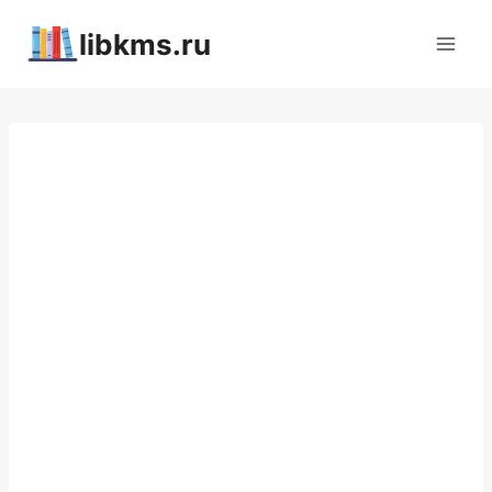
Перейти
libkms.ru
к
содержимому