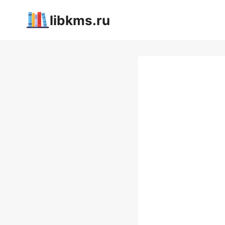
Перейти
libkms.ru
к
содержимому