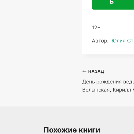
ь
12+
Метки
Автор:
Юлия Ст
записи:
Навигация
НАЗАД
День рождения вед
по
Волынская, Кирилл
записям
Похожие книги