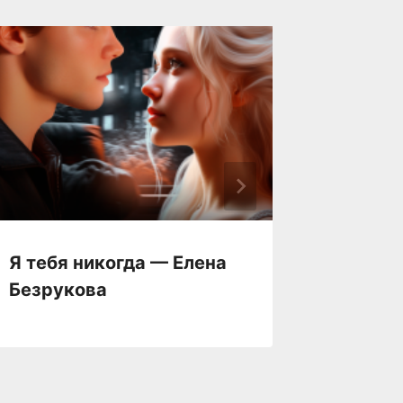
Я тебя никогда — Елена
Я тебя
Безрукова
Элина 