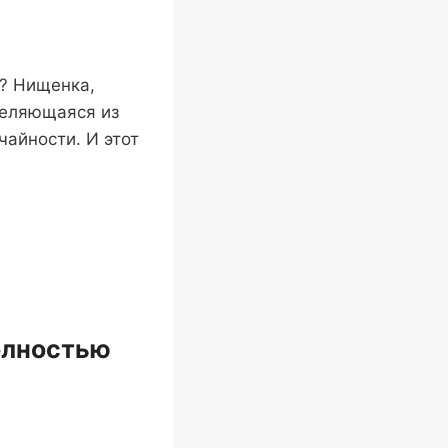
я? Нищенка,
деляющаяся из
чайности. И этот
олностью