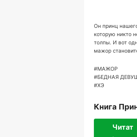
Он принц нашего
которую никто 
толпы. И вот од
мажор становит
#МАЖОР
#БЕДНАЯ ДЕВУ
#ХЭ
Книга Прин
Читат