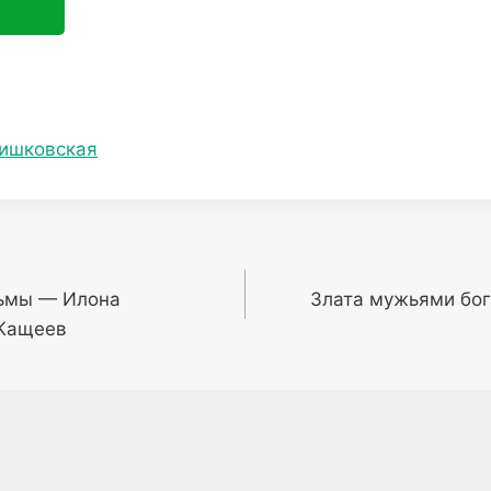
ишковская
ьмы — Илона
Злата мужьями бог
 Кащеев