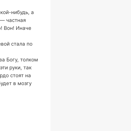
кой-нибудь, а
 — частная
! Вон! Иначе
вой стала по
ва Богу, толком
эти руки, так
рдо стоят на
удет в мозгу