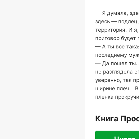
— Я думала, зде
здесь — подлец,
территория. И я
приговор будет 
— А ты все така
последнему муж
— Да пошел ты… 
не разглядела е
уверенно, так п
ширине плеч… Вс
пленка прокручи
Книга Про