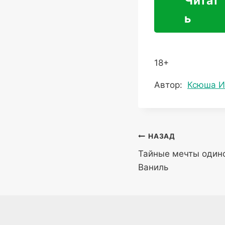
Читат
ь
18+
Метки
Автор:
Ксюша И
записи:
Навигация
НАЗАД
Тайные мечты один
по
Ваниль
записям