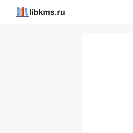
Перейти
libkms.ru
к
содержимому