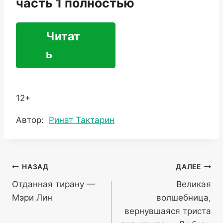
часть 1 полностью
Читат
ь
12+
Метки
Автор:
Ринат Тактарин
записи:
Навигация
НАЗАД
ДАЛЕЕ
Отданная тирану —
Великая
по
Мэри Лин
волшебница,
записям
вернувшаяся триста