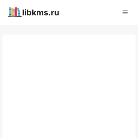
Перейти
libkms.ru
к
содержимому