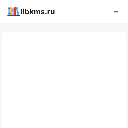
Перейти
libkms.ru
к
содержимому