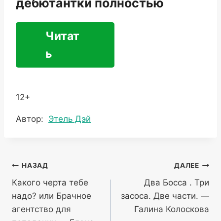
дебютантки полностью
Читат
ь
12+
Метки
Автор:
Этель Дэй
записи:
Навигация
НАЗАД
ДАЛЕЕ
Какого черта тебе
Два Босса . Три
по
надо? или Брачное
засоса. Две части. —
записям
агентство для
Галина Колоскова