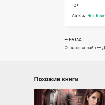
12+
Метки
Автор:
Яна Вой
записи:
Навигация
НАЗАД
Счастье онлайн — 
по
записям
Похожие книги