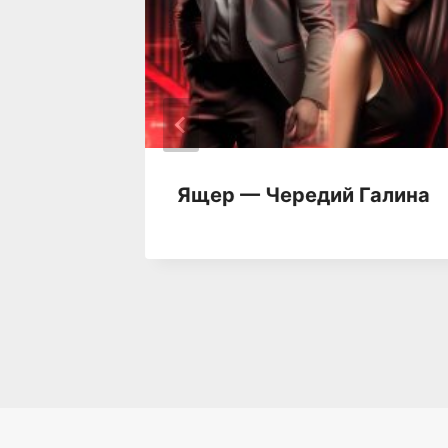
Ящер — Чередий Галина
лерия