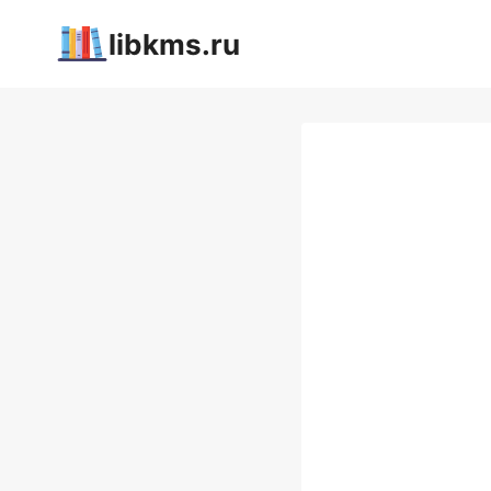
Перейти
libkms.ru
к
содержимому