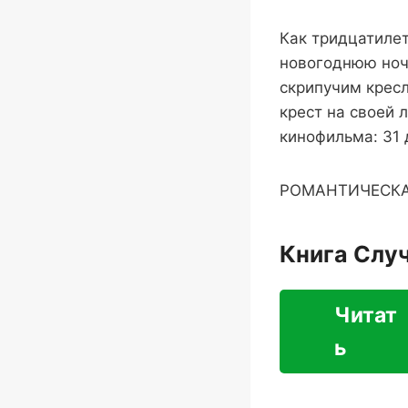
Как тридцатиле
новогоднюю ночь
скрипучим кресл
крест на своей 
кинофильма: 31 
РОМАНТИЧЕСКА
Книга Слу
Читат
ь