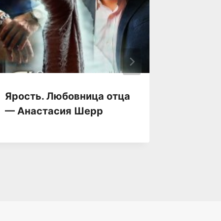
Ярость. Любовница отца
Яра — 
— Анастасия Шерр