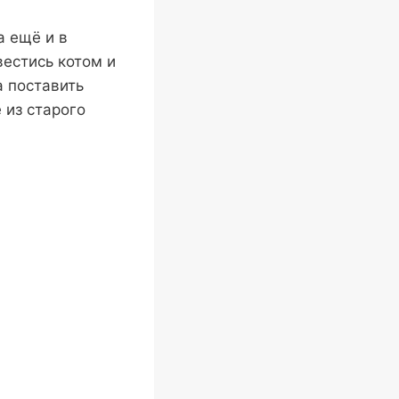
 ещё и в
вестись котом и
а поставить
 из старого