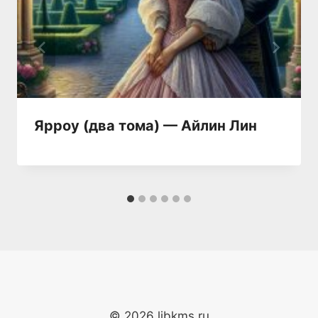
Ярроу (два тома) — Айлин Лин
© 2026 libkms.ru