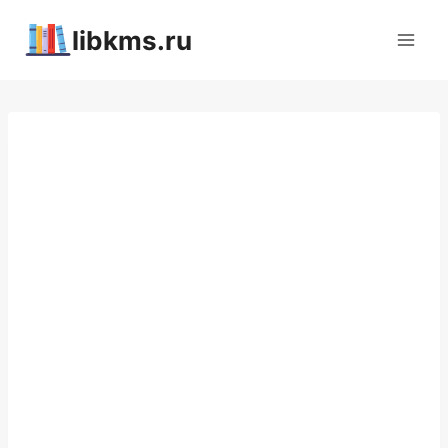
Перейти
libkms.ru
к
содержимому