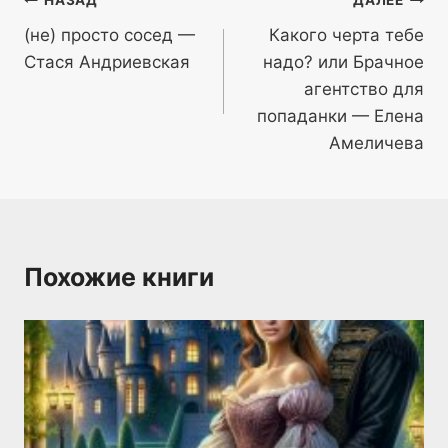
Навигация
НАЗАД
ДАЛЕЕ
(не) просто сосед —
Какого черта тебе
по
Стася Андриевская
надо? или Брачное
записям
агентство для
попаданки — Елена
Амеличева
Похожие книги