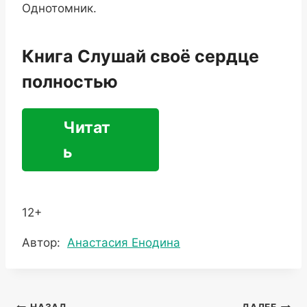
Однотомник.
Книга Слушай своё сердце
полностью
Читат
ь
12+
Метки
Автор:
Анастасия Енодина
записи: