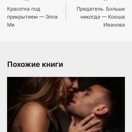
Красотка под
Предатель. Больше
по
прикрытием — Элла
никогда — Ксюша
записям
Ми
Иванова
Похожие книги