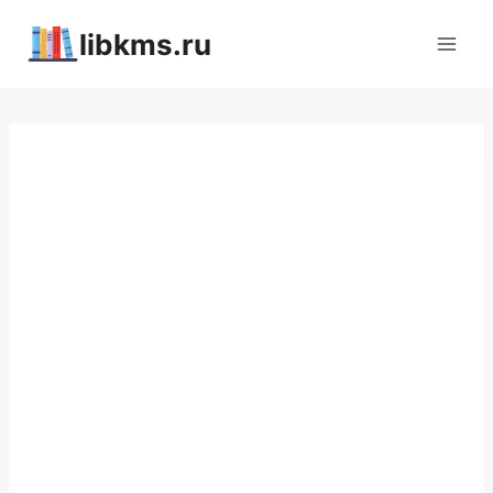
Перейти
libkms.ru
к
содержимому