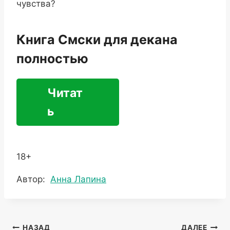
чувства?
Книга Смски для декана
полностью
Читат
ь
18+
Метки
Автор:
Анна Лапина
записи:
Навигация
НАЗАД
ДАЛЕЕ