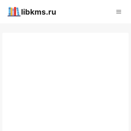
Перейти
libkms.ru
к
содержимому