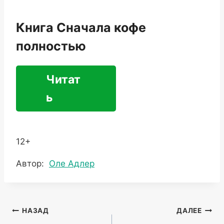
Книга Сначала кофе
полностью
Читат
ь
12+
Метки
Автор:
Оле Адлер
записи:
Навигация
НАЗАД
ДАЛЕЕ