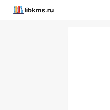
Перейти
libkms.ru
к
содержимому