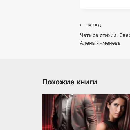
записи:
Навигация
НАЗАД
Четыре стихии. Св
по
Алена Ячменева
записям
Похожие книги