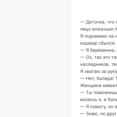
— Деточка, что 
лицо влажным п
Я поднимаю на н
кошмар сбылся.
— Я беременна…
— Ох, так это т
наследников, тв
Я хватаю за рук
— Нет, Халида! 
Женщина кивает,
— Ты поможешь м
молюсь я, и Хал
— Я помогу, но 
— Знаю, но друг