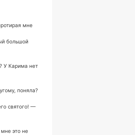
протирая мне
мый большой
? У Карима нет
угому, поняла?
го святого! —
 мне это не