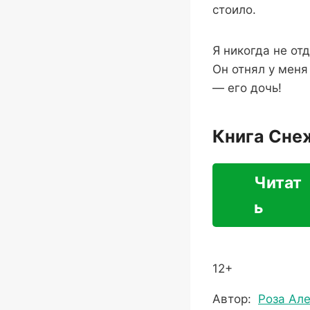
стоило.
Я никогда не от
Он отнял у меня
— его дочь!
Книга Сне
Читат
ь
12+
Метки
Автор:
Роза Ал