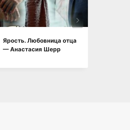
Ярость. Любовница отца
Яра — 
— Анастасия Шерр