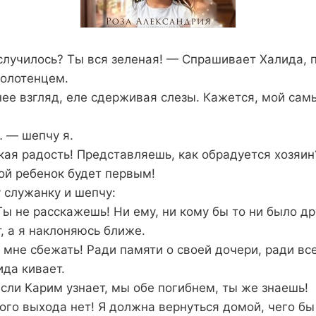
случилось? Ты вся зеленая! — Спрашивает Халида, 
олотенцем.
ее взгляд, еле сдерживая слезы. Кажется, мой са
 — шепчу я.
акая радость! Представляешь, как обрадуется хозяин
ой ребенок будет первым!
у служанку и шепчу:
Ты не расскажешь! Ни ему, ни кому бы то ни было др
 а я наклоняюсь ближе.
не сбежать! Ради памяти о своей дочери, ради все
ида кивает.
если Карим узнает, мы обе погибнем, ты же знаешь!
ого выхода нет! Я должна вернуться домой, чего бы