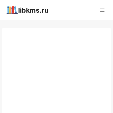
Перейти
libkms.ru
к
содержимому