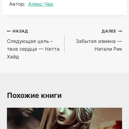
Метки
Автор:
Алекс Чер
записи:
Навигация
НАЗАД
ДАЛЕЕ
Следующая цель –
Забытая измена —
по
твое сердце — Нетта
Натали Рик
записям
Хайд
Похожие книги