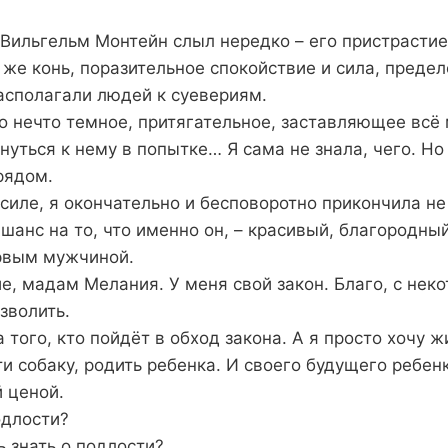
Вильгельм Монтейн слыл нередко – его пристрастие
же конь, поразительное спокойствие и сила, предел
располагали людей к суевериям.
о нечто темное, притягательное, заставляющее всё
януться к нему в попытке… Я сама не знала, чего. Н
рядом.
силе, я окончательно и бесповоротно прикончила не
 шанс на то, что именно он, – красивый, благородный
рвым мужчиной.
ие, мадам Мелания. У меня свой закон. Благо, с неко
зволить.
 того, кто пойдёт в обход закона. А я просто хочу ж
ти собаку, родить ребенка. И своего будущего ребенк
 ценой.
одлости?
 знать о подлости?