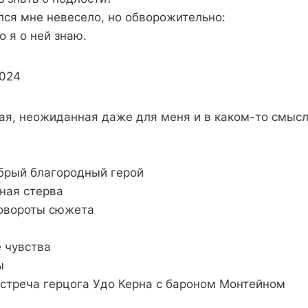
ся мне невесело, но обворожительно:
о я о ней знаю.
024
ая, неожиданная даже для меня и в каком-то смыс
брый благородный герой
ная стерва
овороты сюжета
 чувства
ы
стреча герцога Удо Керна с бароном Монтейном