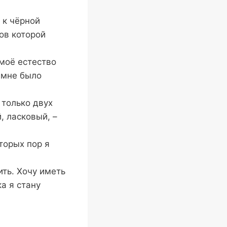
 к чёрной
ов которой
 моё естество
о мне было
 только двух
, ласковый, –
торых пор я
ить. Хочу иметь
а я стану