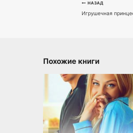
Навигация
НАЗАД
Игрушечная принце
по
записям
Похожие книги