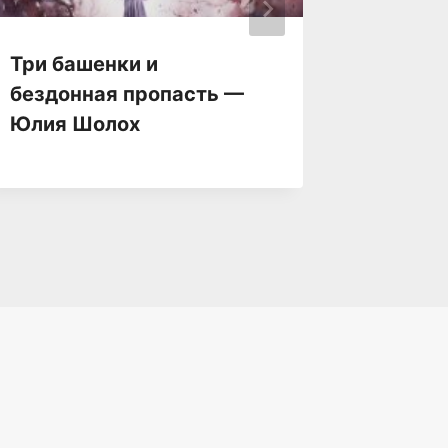
Три башенки и
Тернов
бездонная пропасть —
Виктор
Юлия Шолох