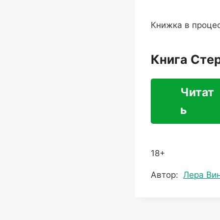
Книжка в процес
Книга Сте
Читат
ь
18+
Метки
Автор:
Лера Ви
записи: