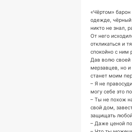
«Чёртом» барон 
одежде, чёрный 
никто не знал, 
От него исходил
откликаться и т
спокойно с ним 
Дав волю своей 
мерзавцев, но и
станет моим пе
– Я не правосуд
могу себе это по
– Ты не похож на
свой дом, завес
защищать любой
– Даже ценой п
– Что ты можешь