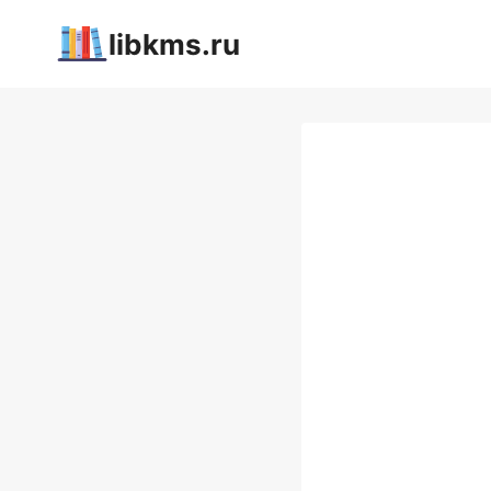
Перейти
libkms.ru
к
содержимому