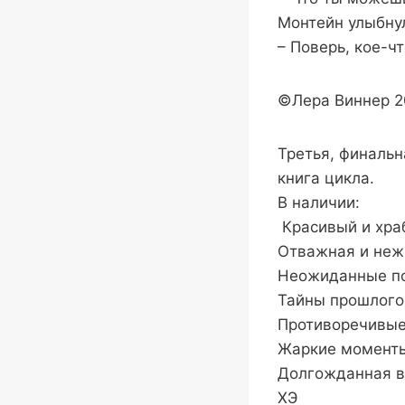
Монтейн улыбнул
– Поверь, кое-чт
©Лера Виннер 2
Третья, финальн
книга цикла.
В наличии:
Красивый и хра
Отважная и неж
Неожиданные п
Тайны прошлого
Противоречивые
Жаркие момент
Долгожданная в
ХЭ