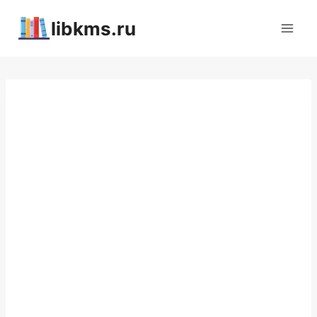
Перейти
libkms.ru
к
содержимому