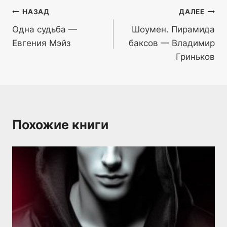
Навигация
НАЗАД
ДАЛЕЕ
Одна судьба —
Шоумен. Пирамида
по
Евгения Мэйз
баксов — Владимир
записям
Гриньков
Похожие книги