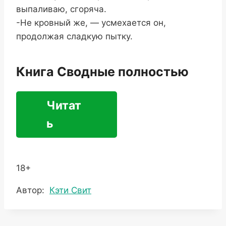
выпаливаю, сгоряча.
-Не кровный же, — усмехается он,
продолжая сладкую пытку.
Книга Сводные полностью
Читат
ь
18+
Метки
Автор:
Кэти Свит
записи: