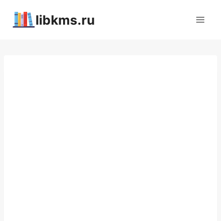
Перейти
libkms.ru
к
содержимому