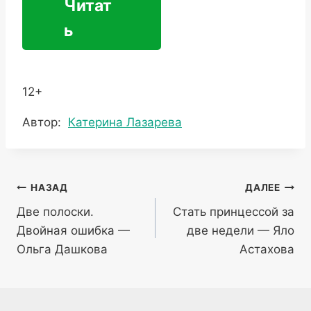
Читат
ь
12+
Метки
Автор:
Катерина Лазарева
записи:
Навигация
НАЗАД
ДАЛЕЕ
Две полоски.
Стать принцессой за
по
Двойная ошибка —
две недели — Яло
записям
Ольга Дашкова
Астахова