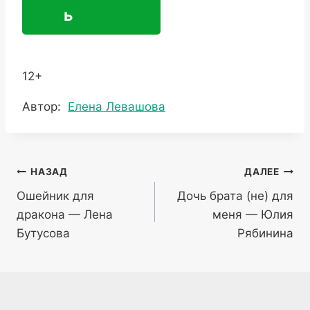
ь
12+
Метки
Автор:
Елена Левашова
записи:
Навигация
НАЗАД
ДАЛЕЕ
Ошейник для
Дочь брата (не) для
по
дракона — Лена
меня — Юлия
записям
Бутусова
Рябинина