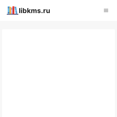
Перейти
libkms.ru
к
содержимому