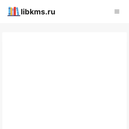
Перейти
libkms.ru
к
содержимому