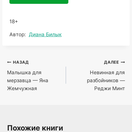
18+
Метки
Автор:
Диана Билык
записи:
Навигация
НАЗАД
ДАЛЕЕ
Малышка для
Невинная для
по
мерзавца — Яна
разбойников —
записям
Жемчужная
Реджи Минт
Похожие книги