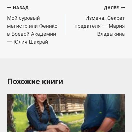
Навигация
НАЗАД
ДАЛЕЕ
Мой суровый
Измена. Секрет
по
магистр или Феникс
предателя — Мария
записям
в Боевой Академии
Владыкина
— Юлия Шахрай
Похожие книги