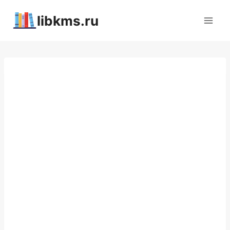
Перейти
libkms.ru
к
содержимому