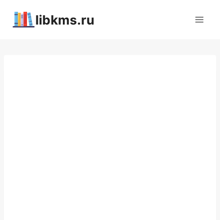
Перейти
libkms.ru
к
содержимому