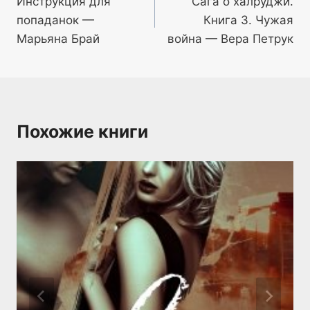
Инструкция для
Сага о халруджи.
по
попаданок —
Книга 3. Чужая
записям
Марьяна Брай
война — Вера Петрук
Похожие книги