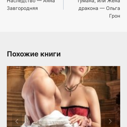
Наследство — Анна
тумана, или Жена
записям
Завгородняя
дракона — Ольга
Грон
Похожие книги