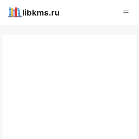
Перейти
libkms.ru
к
содержимому