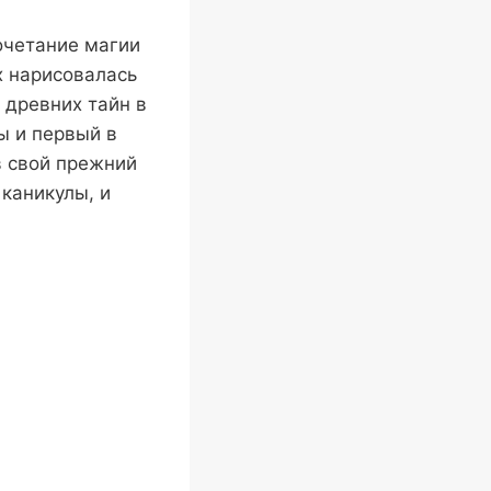
очетание магии
х нарисовалась
 древних тайн в
ы и первый в
в свой прежний
 каникулы, и