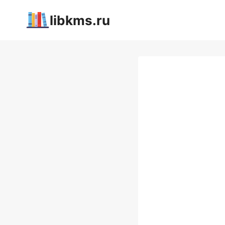
Перейти
libkms.ru
к
содержимому