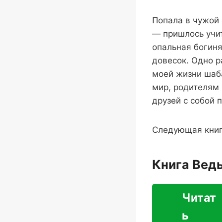
Попала в чужой
— пришлось учит
опальная богиня
довесок. Одно р
моей жизни шаба
мир, родителям 
друзей с собой 
Следующая книг
Книга Вед
Читат
ь