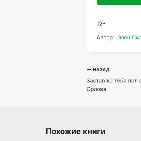
12+
Метки
Автор:
Элен Ск
записи:
Навигация
НАЗАД
Заставлю тебя пол
по
Орлова
записям
Похожие книги