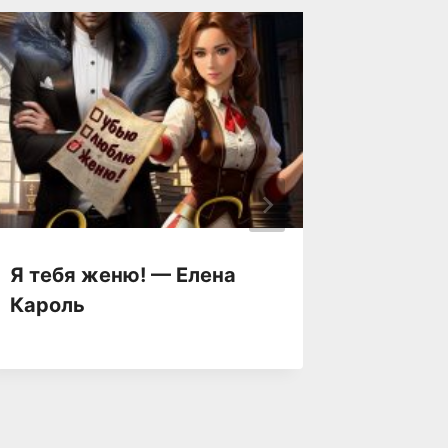
Я тебя женю! — Елена
Я тебе
Кароль
Ольга 