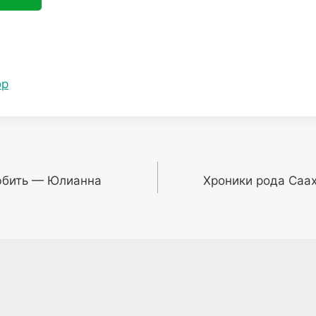
ор
юбить — Юлианна
Хроники рода Саах