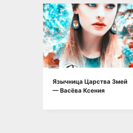
чать
Язычница Царства Змей
 Лемер
— Васёва Ксения