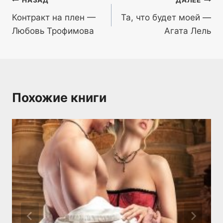
Навигация
НАЗАД
ДАЛЕЕ
Контракт на плен —
Та, что будет моей —
по
Любовь Трофимова
Агата Лель
записям
Похожие книги