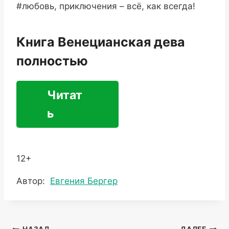
#любовь, приключения – всё, как всегда!
Книга Венецианская дева
полностью
Читат
ь
12+
Метки
Автор:
Евгения Бергер
записи: