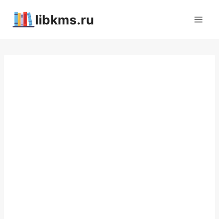
Перейти
libkms.ru
к
содержимому