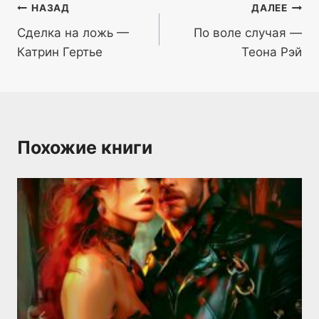
Навигация
НАЗАД
ДАЛЕЕ
Сделка на ложь —
По воле случая —
по
Катрин Гертье
Теона Рэй
записям
Похожие книги