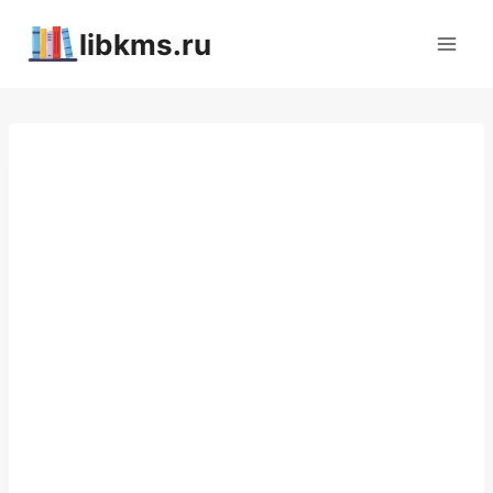
Перейти
libkms.ru
к
содержимому