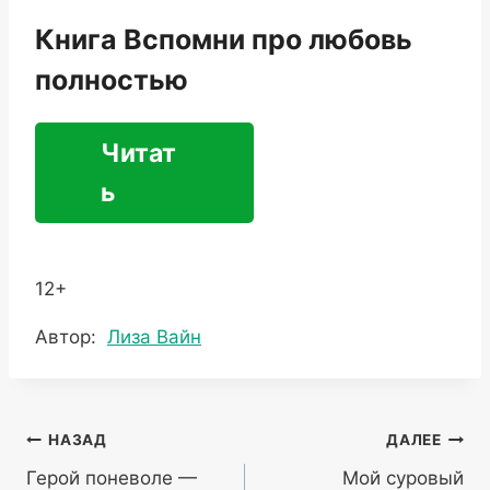
Книга Вспомни про любовь
полностью
Читат
ь
12+
Метки
Автор:
Лиза Вайн
записи:
Навигация
НАЗАД
ДАЛЕЕ
Герой поневоле —
Мой суровый
по