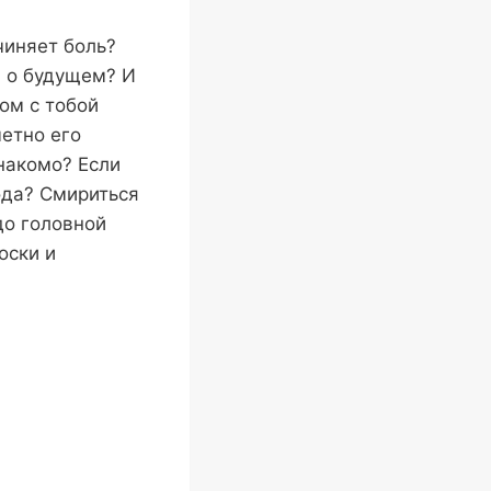
чиняет боль?
и о будущем? И
ом с тобой
етно его
знакомо? Если
ода? Смириться
до головной
оски и