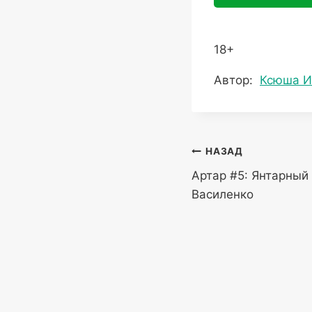
18+
Метки
Автор:
Ксюша И
записи:
Навигация
НАЗАД
Артар #5: Янтарный
по
Василенко
записям