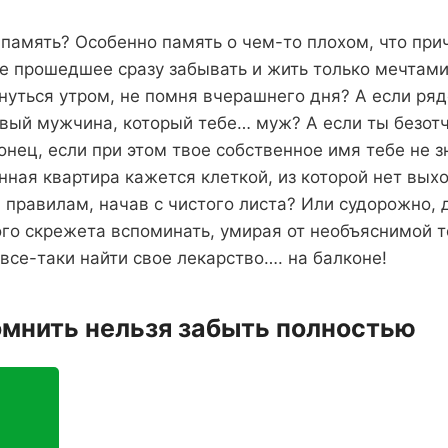
память? Особенно память о чем-то плохом, что при
е прошедшее сразу забывать и жить только мечтам
снуться утром, не помня вчерашнего дня? А если ряд
вый мужчина, который тебе… муж? А если ты безотч
онец, если при этом твое собственное имя тебе не 
нная квартира кажется клеткой, из которой нет вых
 правилам, начав с чистого листа? Или судорожно, 
ого скрежета вспоминать, умирая от необъяснимой т
все-таки найти свое лекарство…. на балконе!
омнить нельзя забыть полностью