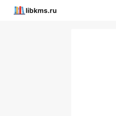
Перейти
libkms.ru
к
содержимому