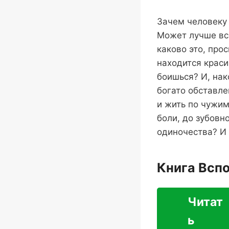
Зачем человеку 
Может лучше вс
каково это, про
находится краси
боишься? И, нак
богато обставле
и жить по чужим
боли, до зубовн
одиночества? И 
Книга Всп
Читат
ь