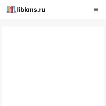
Перейти
libkms.ru
к
содержимому