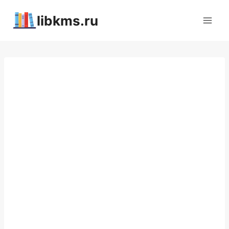
Перейти
libkms.ru
к
содержимому