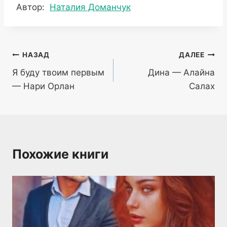
Метки
Автор:
Наталия Доманчук
записи:
Навигация
НАЗАД
ДАЛЕЕ
Я буду твоим первым
Дина — Алайна
по
— Нари Орлан
Салах
записям
Похожие книги