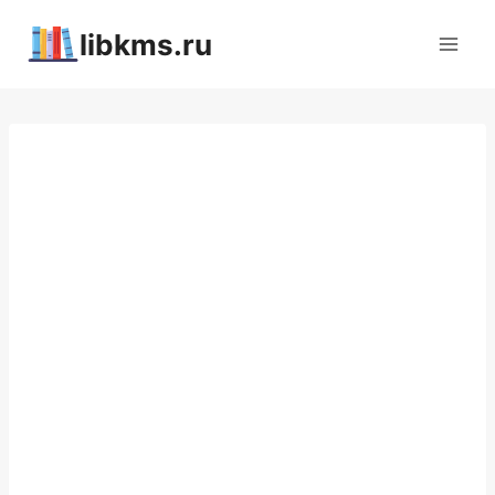
Перейти
libkms.ru
к
содержимому