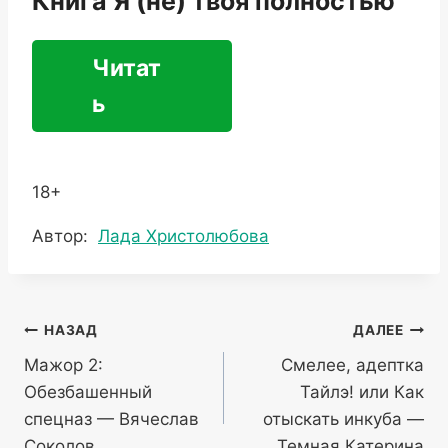
Книга Я (не) твоя полностью
Читат
ь
18+
Метки
Автор:
Лада Христолюбова
записи:
Навигация
НАЗАД
ДАЛЕЕ
Мажор 2:
Смелее, адептка
по
Обезбашенный
Тайлэ! или Как
записям
спецназ — Вячеслав
отыскать инкуба —
Соколов
Темная Катерина