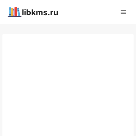
Перейти
libkms.ru
к
содержимому