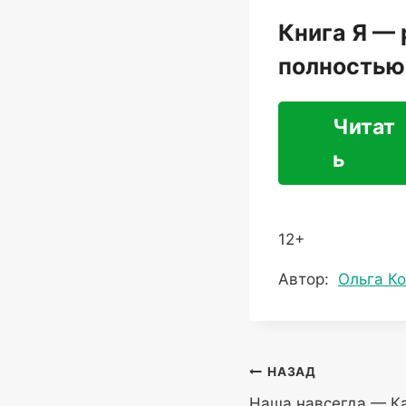
Книга Я — 
полностью
Читат
ь
12+
Метки
Автор:
Ольга К
записи:
Навигация
НАЗАД
Наша навсегда — К