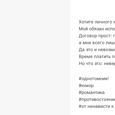
Хотите личного 
Мой обязан испо
Договор прост: 
а мне всего лиш
Да это и невозм
Время платить 
Но что это: нев
#однотомник!
#юмор
#романтика
#противостояни
#от ненависти к