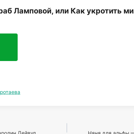
раб Ламповой, или Как укротить м
оротаева
аролин Дейвуд
Няня для альфы —