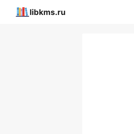
Перейти
libkms.ru
к
содержимому