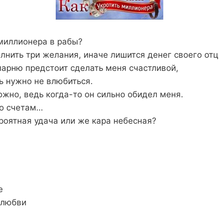
миллионера в рабы?
лнить три желания, иначе лишится денег своего от
парню предстоит сделать меня счастливой,
ь нужно не влюбиться.
ожно, ведь когда-то он сильно обидел меня.
по счетам…
ероятная удача или же кара небесная?
е
 любви