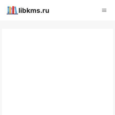
Перейти
libkms.ru
к
содержимому