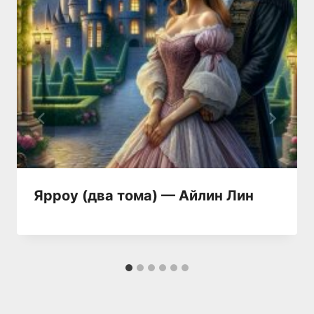
Ярроу (два тома) — Айлин Лин