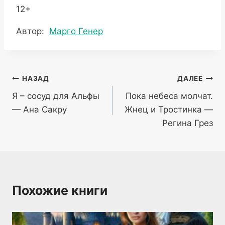
12+
Метки
Автор:
Марго Генер
записи:
Навигация
НАЗАД
ДАЛЕЕ
Я – сосуд для Альфы
Пока небеса молчат.
по
— Ана Сакру
Жнец и Тростинка —
записям
Регина Грез
Похожие книги