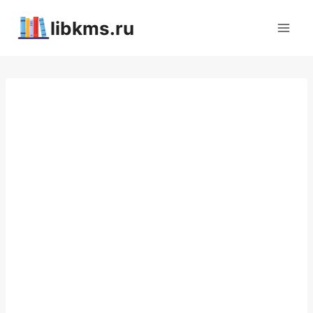
Перейти
libkms.ru
к
содержимому