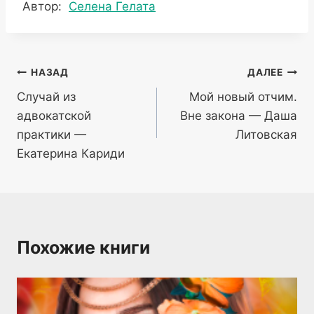
Метки
Автор:
Селена Гелата
записи:
Навигация
НАЗАД
ДАЛЕЕ
Случай из
Мой новый отчим.
по
адвокатской
Вне закона — Даша
записям
практики —
Литовская
Екатерина Кариди
Похожие книги