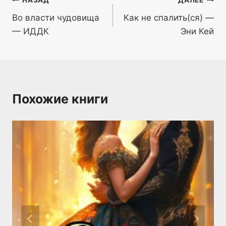
Навигация
НАЗАД
ДАЛЕЕ
Во власти чудовища
Как не спалить(ся) —
по
— ИДДК
Эни Кей
записям
Похожие книги