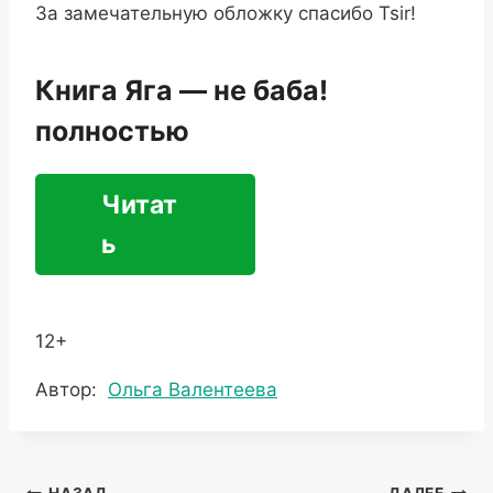
За замечательную обложку спасибо Tsir!
Книга Яга — не баба!
полностью
Читат
ь
12+
Метки
Автор:
Ольга Валентеева
записи: