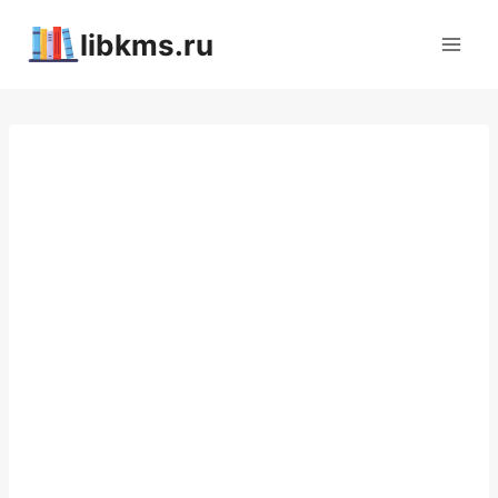
Перейти
libkms.ru
к
содержимому