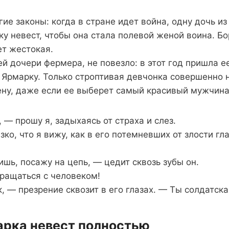
гие законы: когда в стране идет война, одну дочь и
ку невест, чтобы она стала полевой женой воина. Бо
ет жестокая.
й дочери фермера, не повезло: в этот год пришла е
 Ярмарку. Только строптивая девчонка совершенно 
ену, даже если ее выберет самый красивый мужчина
 — прошу я, задыхаясь от страха и слез.
зко, что я вижу, как в его потемневших от злости гл
шь, посажу на цепь, — цедит сквозь зубы он.
ращаться с человеком!
, — презрение сквозит в его глазах. — Ты солдатска
арка невест полностью