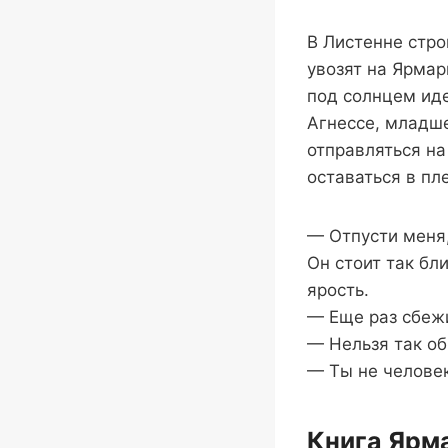
В Листенне стро
увозят на Ярмар
под солнцем ид
Агнессе, младше
отправляться на
оставаться в пл
— Отпусти меня,
Он стоит так бли
ярость.
— Еще раз сбежи
— Нельзя так об
— Ты не человек
Книга Ярм