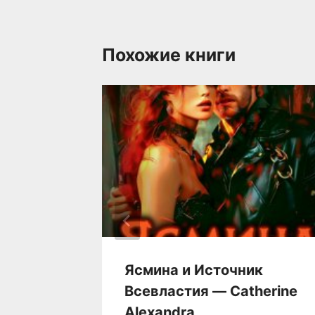
Похожие книги
а
Ясмина и Источник
Всевластия — Catherine
ва
Alexandra