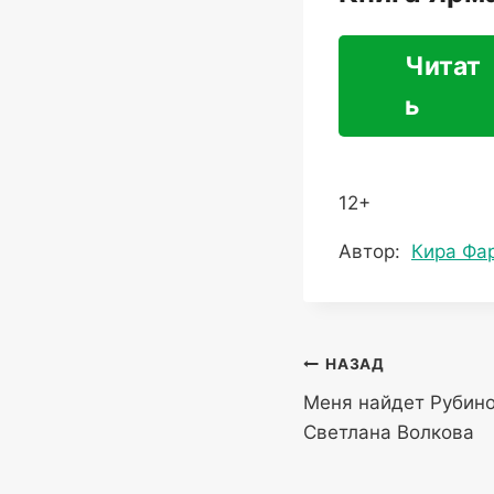
Читат
ь
12+
Метки
Автор:
Кира Фа
записи:
Навигация
НАЗАД
Меня найдет Рубин
по
Светлана Волкова
записям