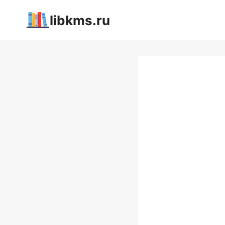
Перейти
libkms.ru
к
содержимому