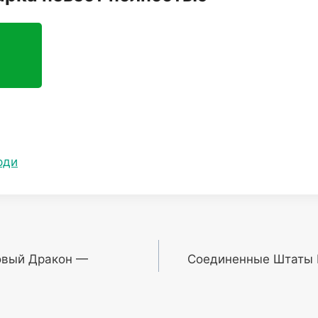
рди
овый Дракон —
Соединенные Штаты 