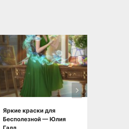
Яркие краски для
Янтарь
Бесполезной — Юлия
Избран
Галл
Ольга 