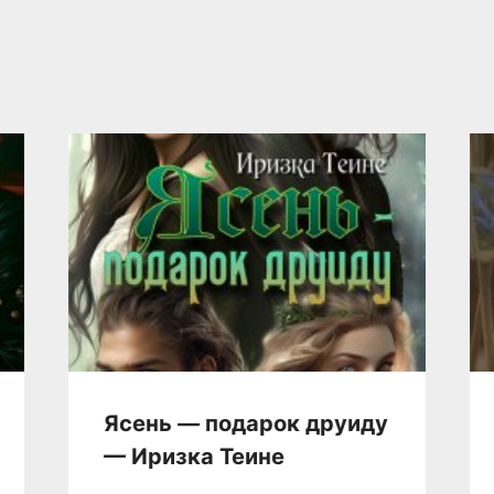
Ясень — подарок друиду
— Иризка Теине