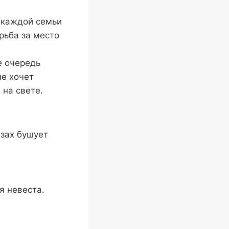
з каждой семьи
рьба за место
е очередь
не хочет
 на свете.
азах бушует
я невеста.