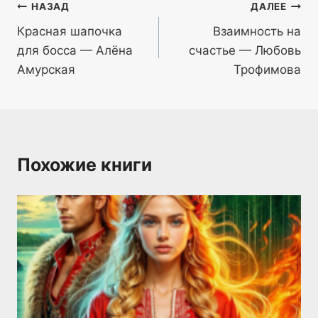
Навигация
НАЗАД
ДАЛЕЕ
Красная шапочка
Взаимность на
по
для босса — Алёна
счастье — Любовь
записям
Амурская
Трофимова
Похожие книги