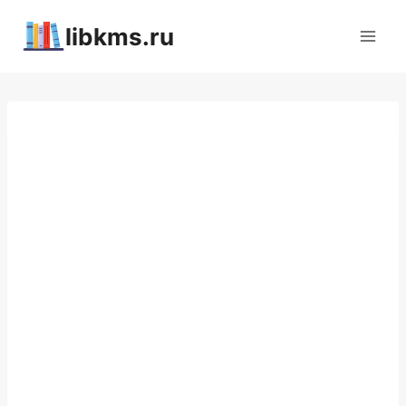
Перейти
libkms.ru
к
содержимому