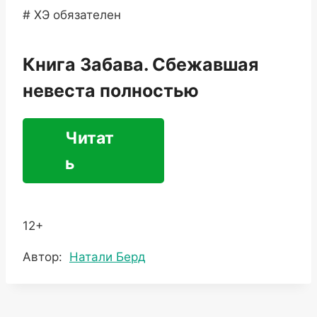
# ХЭ обязателен
Книга Забава. Сбежавшая
невеста полностью
Читат
ь
12+
Метки
Автор:
Натали Берд
записи: