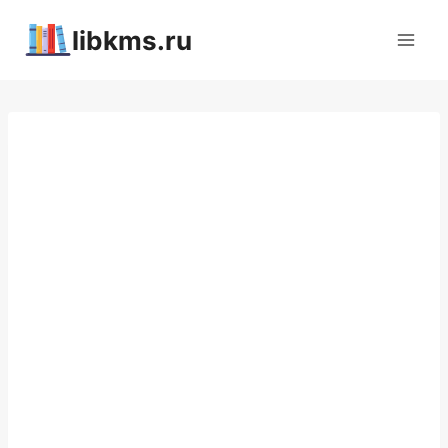
Перейти
libkms.ru
к
содержимому