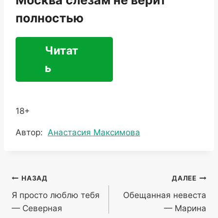
полностью
Читат
ь
18+
Метки
Автор:
Анастасия Максимова
записи:
Навигация
НАЗАД
ДАЛЕЕ
Я просто люблю тебя
Обещанная невеста
по
— Северная
— Марина
записям