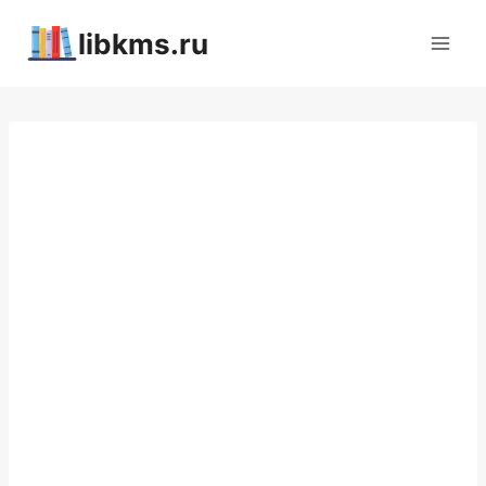
Перейти
libkms.ru
к
содержимому