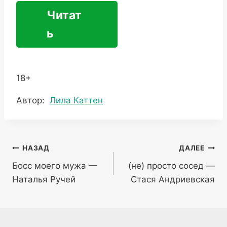
Читат
ь
18+
Метки
Автор:
Лила Каттен
записи:
Навигация
НАЗАД
ДАЛЕЕ
Босс моего мужа —
(не) просто сосед —
по
Наталья Ручей
Стася Андриевская
записям