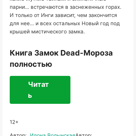
парни… встречаются в заснеженных горах.
И только от Инги зависит, чем закончится
для нее… и всех остальных Новый год под
крышей мистического замка.
Книга Замок Dead-Мороза
полностью
Читат
ь
12+
Метки
Автор:
Илона Волынская
Автор: