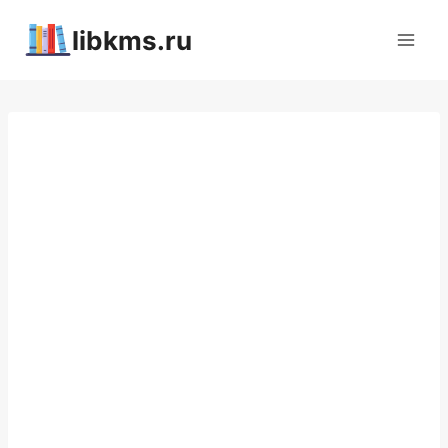
Перейти
libkms.ru
к
содержимому