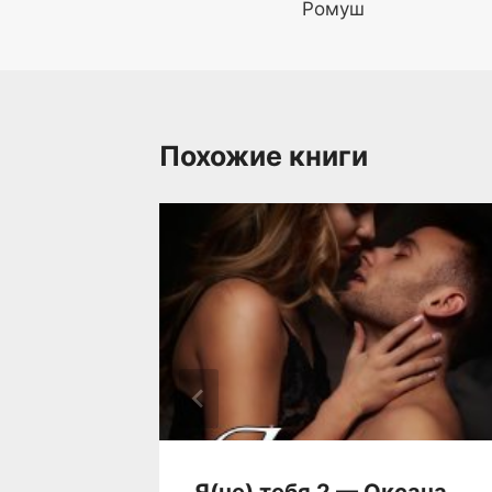
Ромуш
записям
Похожие книги
 год 2
Я(не) тебя 2 — Оксана