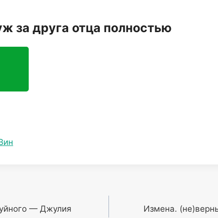
уж за друга отца полностью
Вин
Буйного — Джулия
Измена. (не)вер