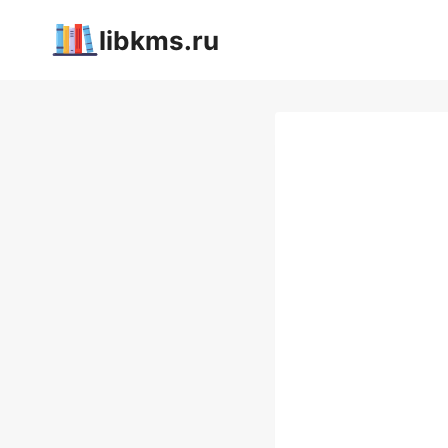
Перейти
libkms.ru
к
содержимому