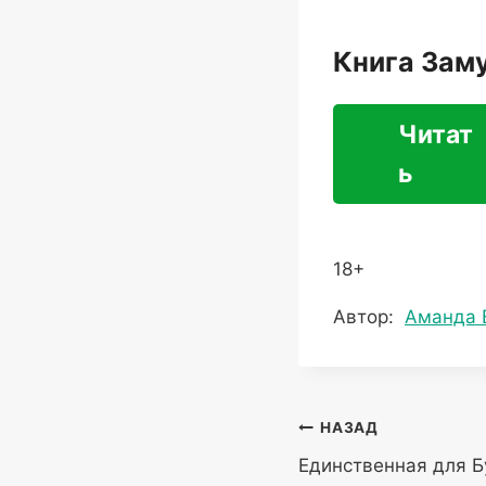
Книга Зам
Читат
ь
18+
Метки
Автор:
Аманда 
записи:
Навигация
НАЗАД
Единственная для 
по