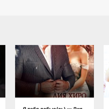
Я тебя добью(сь) — Лия